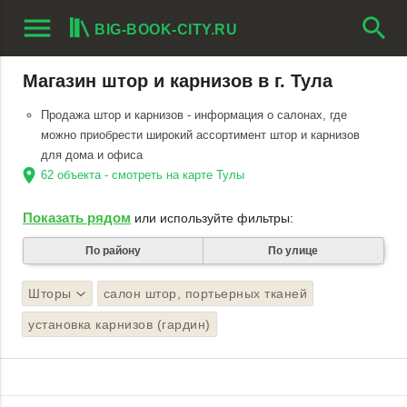
menu
search
BIG-BOOK-CITY.RU
Магазин штор и карнизов в г. Тула
Продажа штор и карнизов - информация о салонах, где
можно приобрести широкий ассортимент штор и карнизов
для дома и офиса
location_on
62 объекта - смотреть на карте Тулы
Показать рядом
или используйте фильтры:
По району
По улице
Шторы
салон штор, портьерных тканей
установка карнизов (гардин)