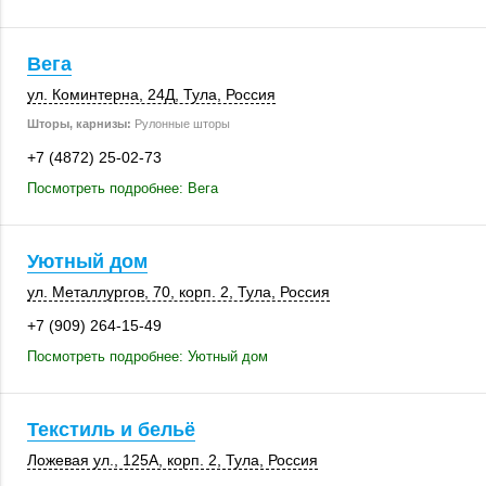
Вега
ул. Коминтерна
,
24Д
,
Тула
,
Россия
Шторы, карнизы:
Рулонные шторы
+7 (4872) 25-02-73
Посмотреть подробнее: Вега
Уютный дом
ул. Металлургов, 70
,
корп. 2
,
Тула
,
Россия
+7 (909) 264-15-49
Посмотреть подробнее: Уютный дом
Текстиль и бельё
Ложевая ул.
,
125А
,
корп. 2
,
Тула
,
Россия