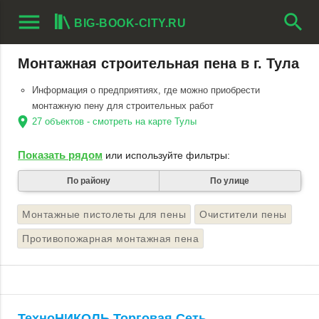
menu
search
BIG-BOOK-CITY.RU
Монтажная строительная пена в г. Тула
Информация о предприятиях, где можно приобрести
монтажную пену для строительных работ
location_on
27 объектов - смотреть на карте Тулы
Показать рядом
или используйте фильтры:
По району
По улице
Монтажные пистолеты для пены
Очистители пены
Противопожарная монтажная пена
ТехноНИКОЛЬ Торговая Сеть