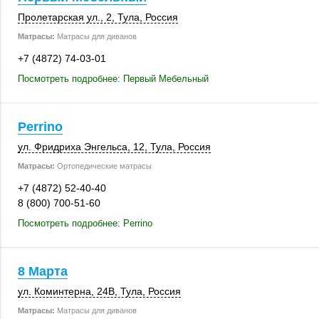
Пролетарская ул., 2
,
Тула
,
Россия
Матрасы:
Матрасы для диванов
+7 (4872) 74-03-01
Посмотреть подробнее: Первый Мебельный
Perrino
ул. Фридриха Энгельса, 12,
Тула
,
Россия
Матрасы:
Ортопедические матрасы
+7 (4872) 52-40-40
8 (800) 700-51-60
Посмотреть подробнее: Perrino
8 Марта
ул. Коминтерна
,
24В
,
Тула
,
Россия
Матрасы:
Матрасы для диванов